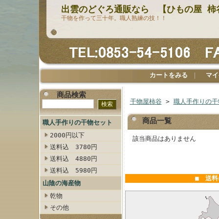
出雲のどぐろ通販なら 【ひもの屋 柿
干物を作って三十年。職人熟練の技！！
カートをみる
｜
マイ
商品検索
干物屋柿谷
>
職人手作りの干
商品一覧
職人手作りの干物セット
2000円以下
該当商品はありません
送料込 3780円
送料込 4880円
送料込 5980円
■ 送
山陰の海産物
乾物
その他