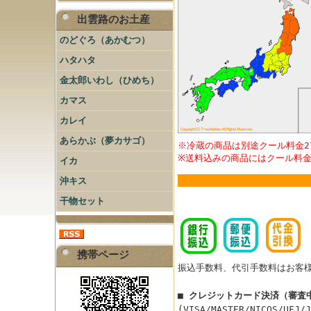
出雲路のお土産
のどぐろ（あかむつ）
ハタハタ
金太郎いわし（ひめち）
カマス
カレイ
あらかぶ（夢カサゴ）
※冷蔵の商品は別途クール料金2
※送料込みの商品にはクール料
イカ
沖キス
干物セット
携帯ページ
振込手数料、代引手数料はお客
■ クレジットカード決済（審査
(VISA/MASTER/NICOS/UFJ/J